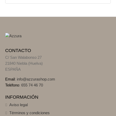
CONTACTO
C/ San Walabonso 27
21840 Niebla (Huelva)
ESPAÑA
Email
:
info@azzurashop.com
Teléfono
:
655 74 46 70
INFORMACIÓN
Aviso legal
Términos y condiciones