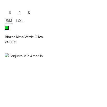

S/M
L/XL
Verde
Blazer Alma Verde Oliva
Precio
24,00 €