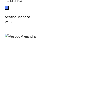
Talla única
Azul
Vestido Mariana
Precio
24,00 €