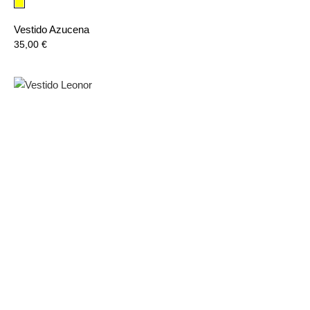
Verde
Lima
Vestido Azucena
Precio
35,00 €