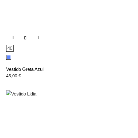

40
Azul
Vestido Greta Azul
Precio
45,00 €