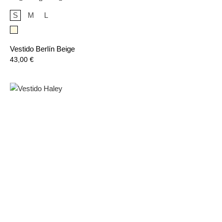
S
M
L
Beige
Vestido Berlín Beige
Precio
43,00 €