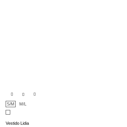

S/M
M/L
Blanco
Vestido Lidia