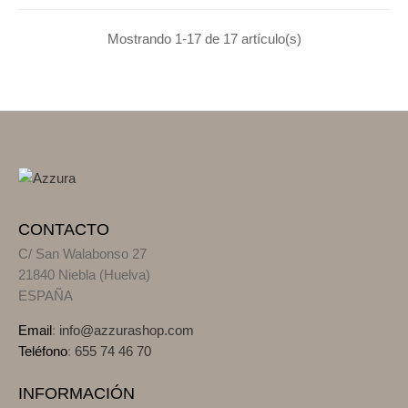
Mostrando 1-17 de 17 artículo(s)
CONTACTO
C/ San Walabonso 27
21840 Niebla (Huelva)
ESPAÑA
Email
:
info@azzurashop.com
Teléfono
:
655 74 46 70
INFORMACIÓN