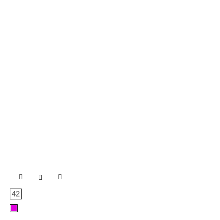

42
Berenjena