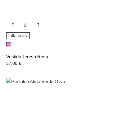

Talla única
Rosa
Vestido Teresa Rosa
Precio
37,00 €