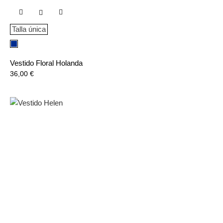

Talla única
Azul
Marino
Vestido Floral Holanda
Precio
36,00 €