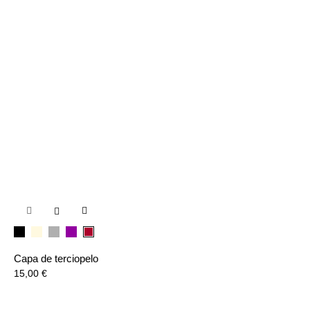

Negro
Beige
Gris
Lila
Burdeos
Capa de terciopelo
Precio
15,00 €