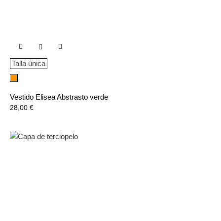

Talla única
Naranja
Vestido Elisea Abstrasto verde
Precio
28,00 €