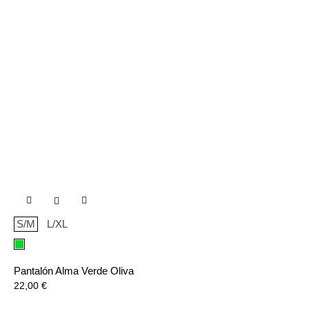

S/M
L/XL
Verde
Pantalón Alma Verde Oliva
Precio
22,00 €