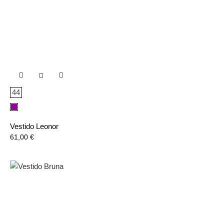

44
Lila
Vestido Leonor
Precio
61,00 €