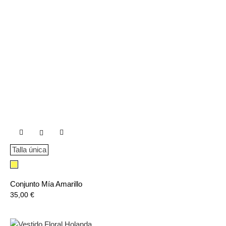

Talla única
Amarillo
Conjunto Mía Amarillo
Precio
35,00 €