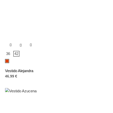

36
42
Rojo
Vestido Alejandra
Precio
46,99 €