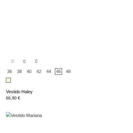

36
38
40
42
44
46
48
Beige
Vestido Haley
Precio
66,90 €