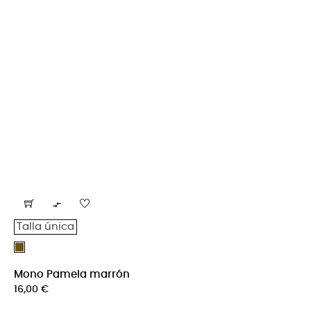

Talla única
Marrón
Mono Pamela marrón
Precio
16,00 €