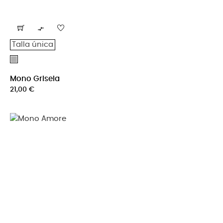

Talla única
Gris
Mono Grisela
Precio
21,00 €