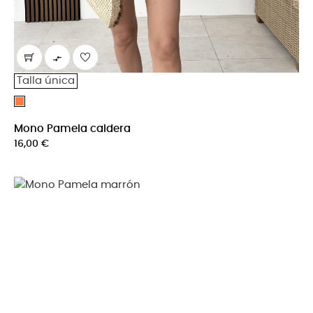

Talla única
Caldera
Mono Pamela caldera
Precio
16,00 €