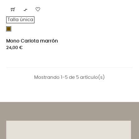

Talla única
Marrón
Mono Carlota marrón
Precio
24,00 €
Mostrando 1-5 de 5 artículo(s)