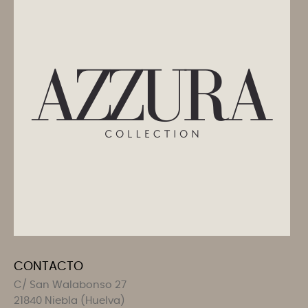
CONTACTO
C/ San Walabonso 27
21840 Niebla (Huelva)