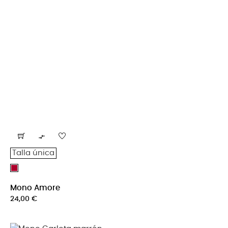

Talla única
Burdeos
Mono Amore
Precio
24,00 €