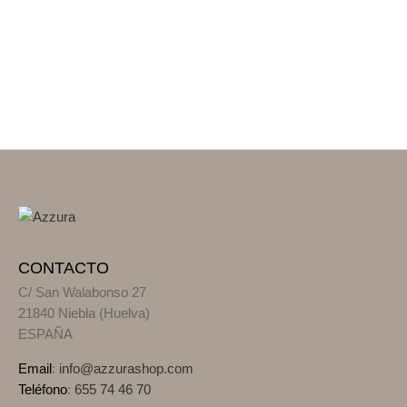
CONTACTO
C/ San Walabonso 27
21840 Niebla (Huelva)
ESPAÑA
Email
:
info@azzurashop.com
Teléfono
:
655 74 46 70